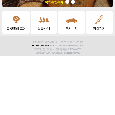
목향종합목재
목향종합목재
상품소개
오시는길
전화걸기
주소:경기도 용인시 처인구 모현면 문현로357번길 1
TEL: 031)339-7048
FAX: 031)339-7049 HP:010-3600-4151
대표자성명: 허 윤 사업자등록번호 135-09-40223
Copyright ⓒ 2014 by wood9.co.kr. All rights reserved.