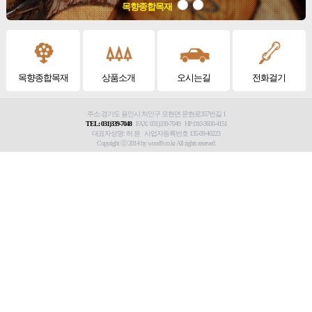
목향종합목재
목향종합목재
상품소개
오시는길
전화걸기
주소:경기도 용인시 처인구 모현면 문현로357번길 1
TEL: 031)339-7048
FAX: 031)339-7049 HP:010-3600-4151
대표자성명: 허 윤 사업자등록번호 135-09-40223
Copyright ⓒ 2014 by wood9.co.kr. All rights reserved.