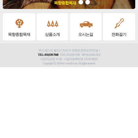
목향종합목재
목향종합목재
상품소개
오시는길
전화걸기
주소:경기도 용인시 처인구 모현면 문현로357번길 1
TEL: 031)339-7048
FAX: 031)339-7049 HP:010-3600-4151
대표자성명: 허 윤 사업자등록번호 135-09-40223
Copyright ⓒ 2014 by wood9.co.kr. All rights reserved.