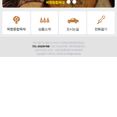
목향종합목재
목향종합목재
상품소개
오시는길
전화걸기
주소:경기도 용인시 처인구 모현면 문현로357번길 1
TEL: 031)339-7048
FAX: 031)339-7049 HP:010-3600-4151
대표자성명: 허 윤 사업자등록번호 135-09-40223
Copyright ⓒ 2014 by wood9.co.kr. All rights reserved.