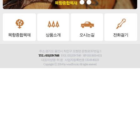
목향종합목재
목향종합목재
상품소개
오시는길
전화걸기
주소:경기도 용인시 처인구 모현면 문현로357번길 1
TEL: 031)339-7048
FAX: 031)339-7049 HP:010-3600-4151
대표자성명: 허 윤 사업자등록번호 135-09-40223
Copyright ⓒ 2014 by wood9.co.kr. All rights reserved.